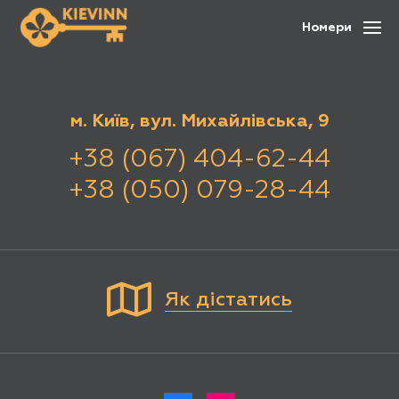
Номери
м. Київ, вул. Михайлівська, 9
+38 (067) 404-62-44
+38 (050) 079-28-44
Як дістатись