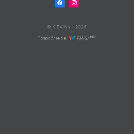
© KIEVINN | 2026
WEBKITCHEN
Розроблено в
DESIGN