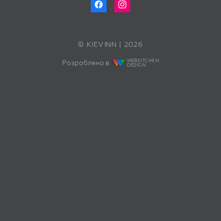
© KIEVINN | 2026
WEBKITCHEN
Розроблено в
DESIGN