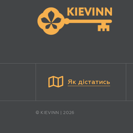
Як дістатись
© KIEVINN | 2026