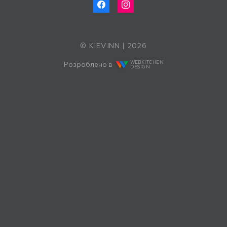
© KIEVINN | 2026
WEBKITCHEN
Розроблено в
DESIGN